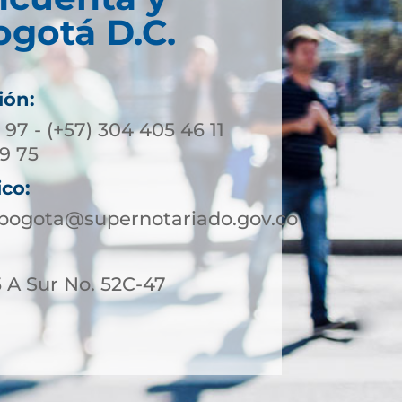
ogotá D.C.
ión:
3 97 - (+57) 304 405 46 11
39 75
ico:
ebogota@supernotariado.gov.co
 A Sur No. 52C-47