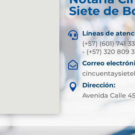
Siete de B
Líneas de atenc

(+57) (601) 741 3
- (+57) 320 809 
Correo electrón

cincuentaysiet
Dirección:

Avenida Calle 45