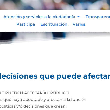
Atención y servicios a la ciudadanía
Transparen
Participa
Escrituración
Varios
e puede afectar al público
Información sobre decisiones
9
ecisiones que puede afectar
UE PUEDEN AFECTAR AL PÚBLICO
cas que haya adoptado y afectan a la función
políticas y/o decisiones que crean,