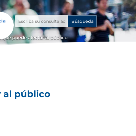
cia
 que puede afectar al público
 al público