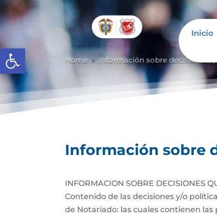
Inicio
Abrir barra de herramientas
Home
Información sobre decisiones qu
9
Información sobre d
INFORMACION SOBRE DECISIONES Q
Contenido de las decisiones y/o políti
de Notariado: las cuales contienen las 