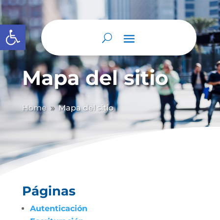
Abrir barra de herramientas
Mapa del sitio
Home
Mapa del sitio
9
Páginas
Autenticación