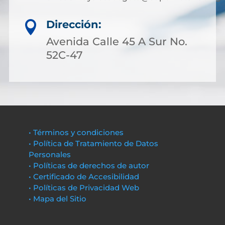
Dirección:

Avenida Calle 45 A Sur No.
52C-47
• Términos y condiciones
• Política de Tratamiento de Datos
Personales
• Políticas de derechos de autor
• Certificado de Accesibilidad
• Políticas de Privacidad Web
• Mapa del Sitio