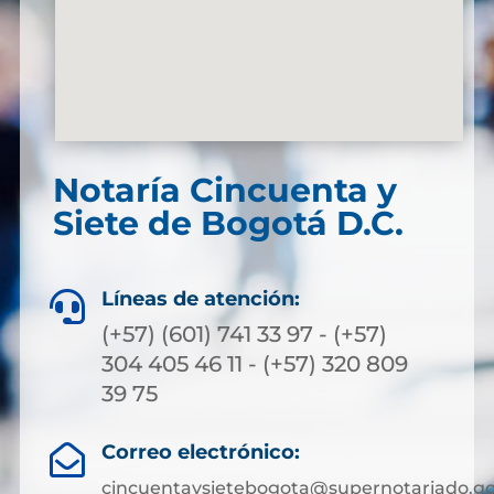
Notaría Cincuenta y
Siete de Bogotá D.C.
Líneas de atención:

(+57) (601) 741 33 97 - (+57)
304 405 46 11 - (+57) 320 809
39 75
Correo electrónico:

cincuentaysietebogota@supernotariado.go