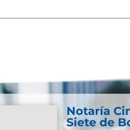
Notaría Ci
Siete de B