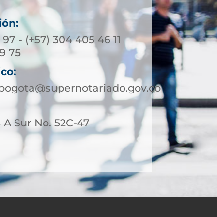
ión:
3 97 - (+57) 304 405 46 11
39 75
ico:
ebogota@supernotariado.gov.co
 A Sur No. 52C-47