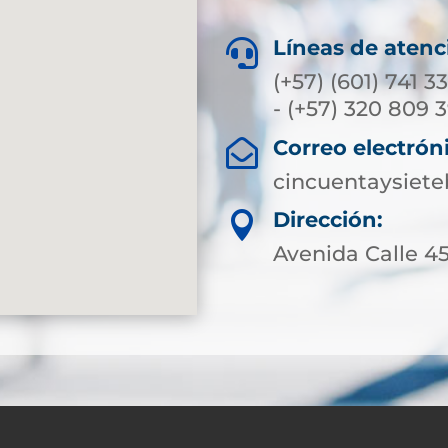
Líneas de atenc

(+57) (601) 741 3
- (+57) 320 809 
Correo electrón

cincuentaysiet
Dirección:

Avenida Calle 45