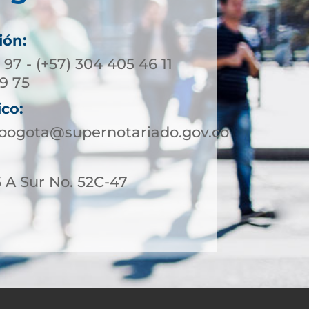
ión:
3 97 - (+57) 304 405 46 11
39 75
ico:
ebogota@supernotariado.gov.co
 A Sur No. 52C-47