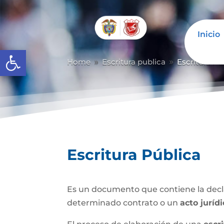
Inicio
Abrir barra de herramientas
Home
Escritura publica
Escritura Pú
9
9
Escritura Pública
Es un documento que contiene la decla
determinado contrato o un
acto juríd