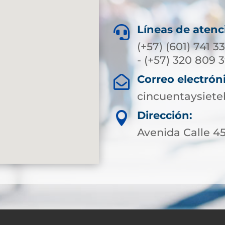
Líneas de atenc

(+57) (601) 741 3
- (+57) 320 809 
Correo electrón

cincuentaysiet
Dirección:

Avenida Calle 45