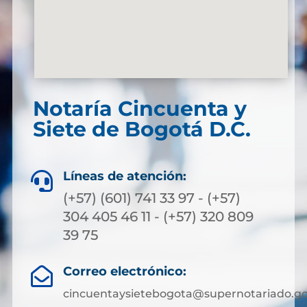
Notaría Cincuenta y
Siete de Bogotá D.C.
Líneas de atención:

(+57) (601) 741 33 97 - (+57)
304 405 46 11 - (+57) 320 809
39 75
Correo electrónico:

cincuentaysietebogota@supernotariado.go