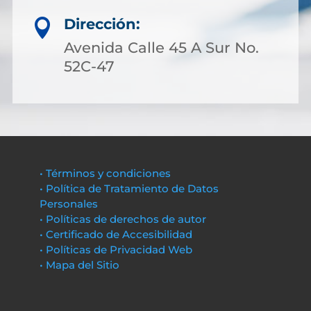
Dirección:

Avenida Calle 45 A Sur No.
52C-47
• Términos y condiciones
• Política de Tratamiento de Datos
Personales
• Políticas de derechos de autor
• Certificado de Accesibilidad
• Políticas de Privacidad Web
• Mapa del Sitio