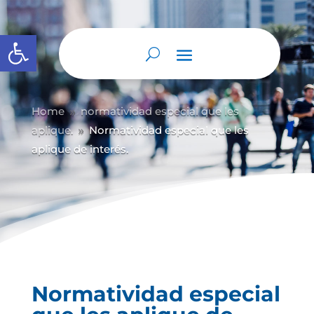
Abrir barra de herramientas
Home
normatividad especial que les
9
aplique.
Normatividad especial que les
9
aplique de interés.
Normatividad especial