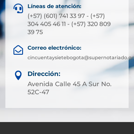
Líneas de atención:

(+57) (601) 741 33 97 - (+57)
304 405 46 11 - (+57) 320 809
39 75
Correo electrónico:

cincuentaysietebogota@supernotariado.go
Dirección:

Avenida Calle 45 A Sur No.
52C-47