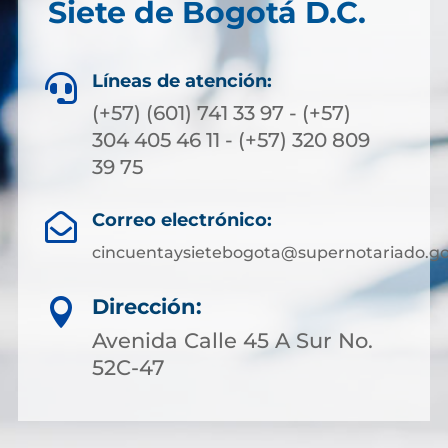
Siete de Bogotá D.C.
Líneas de atención:

(+57) (601) 741 33 97 - (+57)
304 405 46 11 - (+57) 320 809
39 75
Correo electrónico:

cincuentaysietebogota@supernotariado.go
Dirección:

Avenida Calle 45 A Sur No.
52C-47