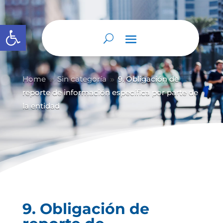
Abrir barra de herramientas
Home
Sin categoría
9. Obligación de
9
9
reporte de información específica por parte de
la entidad
9. Obligación de