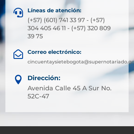
Líneas de atención:

(+57) (601) 741 33 97 - (+57)
304 405 46 11 - (+57) 320 809
39 75
Correo electrónico:

cincuentaysietebogota@supernotariado.go
Dirección:

Avenida Calle 45 A Sur No.
52C-47