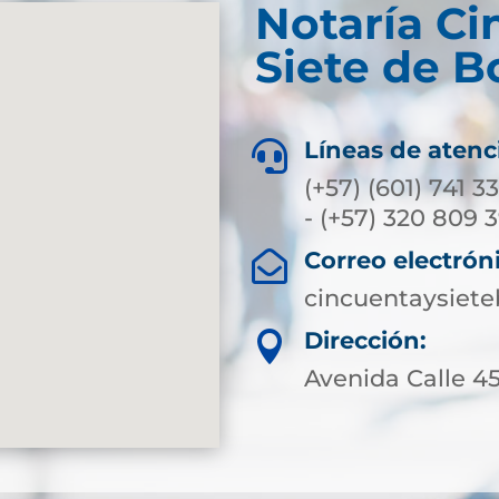
Notaría Ci
Siete de B
Líneas de atenc

(+57) (601) 741 3
- (+57) 320 809 
Correo electrón

cincuentaysiet
Dirección:

Avenida Calle 45