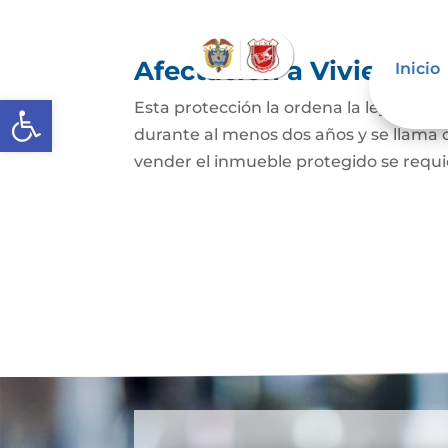
Afectación a Vivienda f
Inicio
Abrir barra de herramientas
Esta protección la ordena la ley sobre 
durante al menos dos años y se llama
vender el inmueble protegido se requie