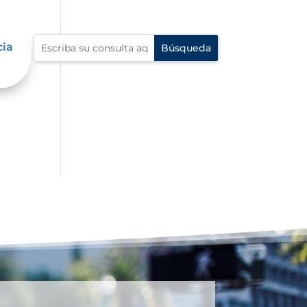
cia
al