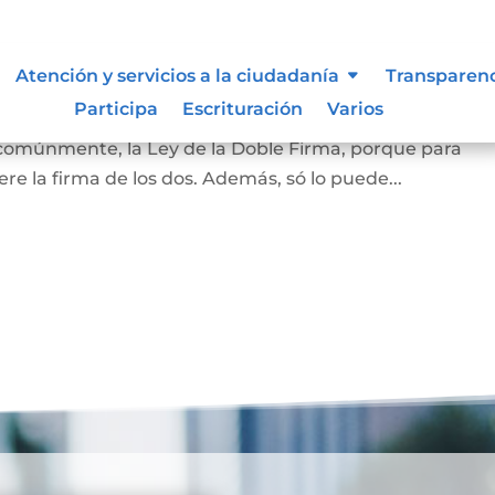
amiliar
Atención y servicios a la ciudadanía
Transparen
Participa
Escrituración
Varios
la vivienda que habita la pareja casada o en unión marit
 comúnmente, la Ley de la Doble Firma, porque para
re la firma de los dos. Además, só lo puede...