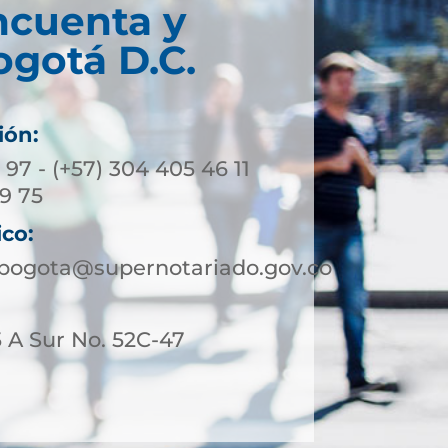
ncuenta y
ogotá D.C.
ión:
3 97 - (+57) 304 405 46 11
39 75
ico:
ebogota@supernotariado.gov.co
 A Sur No. 52C-47