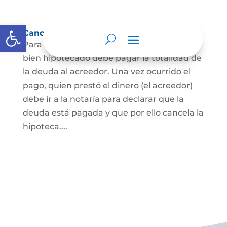
Abrir barra de herramientas
Cancelación de Hipoteca
Para cancelar una hipoteca, el dueño del
bien hipotecado debe pagar la totalidad de
la deuda al acreedor. Una vez ocurrido el
pago, quien prestó el dinero (el acreedor)
debe ir a la notaría para declarar que la
deuda está pagada y que por ello cancela la
hipoteca....