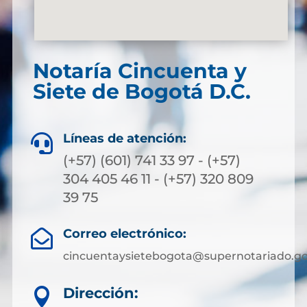
Notaría Cincuenta y
Siete de Bogotá D.C.
Líneas de atención:

(+57) (601) 741 33 97 - (+57)
304 405 46 11 - (+57) 320 809
39 75
Correo electrónico:

cincuentaysietebogota@supernotariado.go
Dirección:
