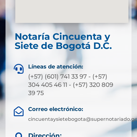
Notaría Cincuenta y
Siete de Bogotá D.C.
Líneas de atención:

(+57) (601) 741 33 97 - (+57)
304 405 46 11 - (+57) 320 809
39 75
Correo electrónico:

cincuentaysietebogota@supernotariado.go
Dirección: