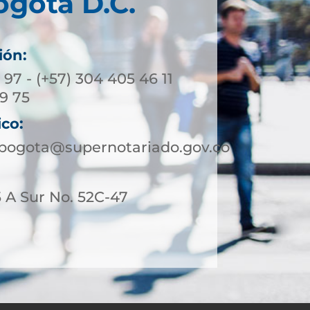
ogotá D.C.
ión:
3 97 - (+57) 304 405 46 11
39 75
ico:
ebogota@supernotariado.gov.co
 A Sur No. 52C-47