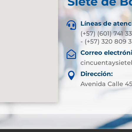
Siete de B
Líneas de atenc

(+57) (601) 741 3
- (+57) 320 809 
Correo electrón

cincuentaysiet
Dirección:

Avenida Calle 45