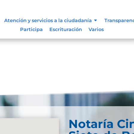
iones, asociaciones y otros grupo
Atención y servicios a la ciudadanía
Transparen
Participa
Escrituración
Varios
Notaría Ci