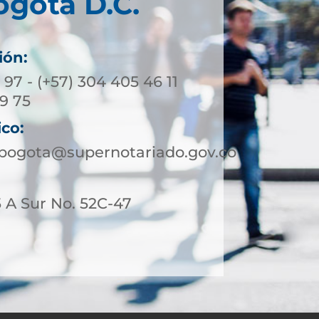
ogotá D.C.
ión:
3 97 - (+57) 304 405 46 11
39 75
ico:
ebogota@supernotariado.gov.co
 A Sur No. 52C-47