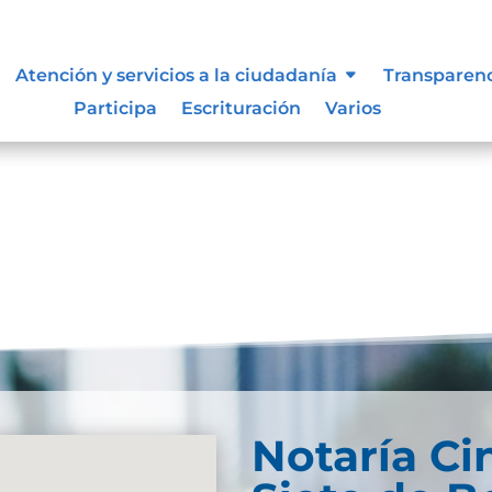
, niñas y adolescentes
Atención y servicios a la ciudadanía
Transparen
Participa
Escrituración
Varios
Notaría Ci