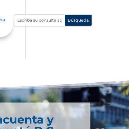
cia
ncuenta y