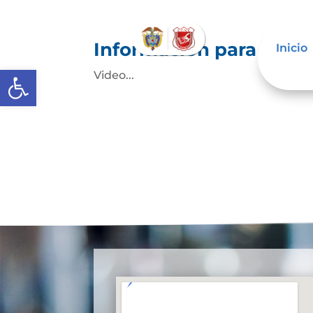
Información para niños
Inicio
Abrir barra de herramientas
Video...