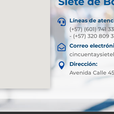
Siete de B
Líneas de atenc

(+57) (601) 741 3
- (+57) 320 809 
Correo electrón

cincuentaysiet
Dirección:

Avenida Calle 45