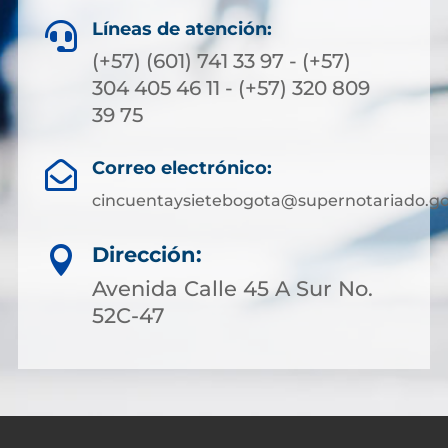
Líneas de atención:

(+57) (601) 741 33 97 - (+57)
304 405 46 11 - (+57) 320 809
39 75
Correo electrónico:

cincuentaysietebogota@supernotariado.go
Dirección:

Avenida Calle 45 A Sur No.
52C-47