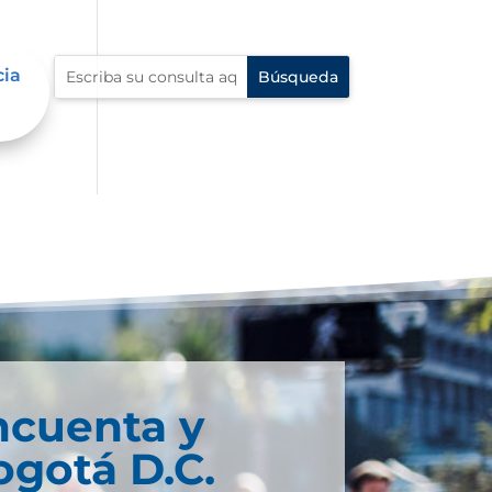
cia
ncuenta y
ogotá D.C.