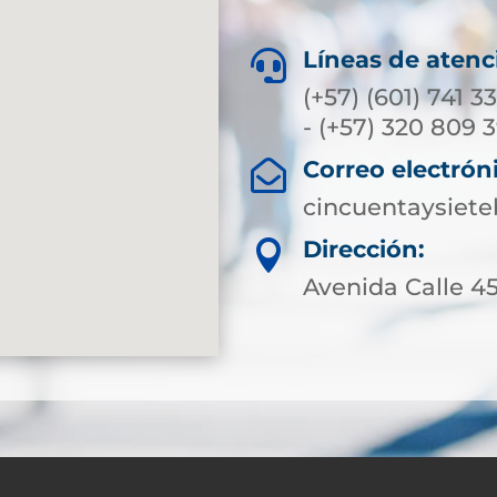
Líneas de atenc

(+57) (601) 741 3
- (+57) 320 809 
Correo electrón

cincuentaysiet
Dirección:

Avenida Calle 45