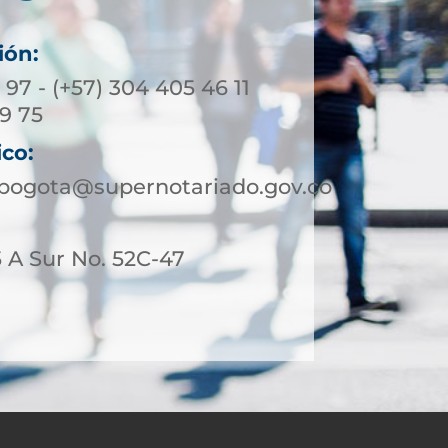
ión:
3 97 - (+57) 304 405 46 11
39 75
ico:
ebogota@supernotariado.gov.co
 A Sur No. 52C-47