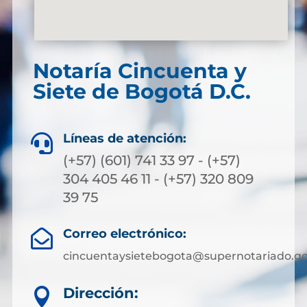
Notaría Cincuenta y
Siete de Bogotá D.C.
Líneas de atención:

(+57) (601) 741 33 97 - (+57)
304 405 46 11 - (+57) 320 809
39 75
Correo electrónico:

cincuentaysietebogota@supernotariado.go
Dirección:
