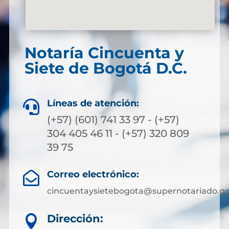
Notaría Cincuenta y
Siete de Bogotá D.C.
Líneas de atención:

(+57) (601) 741 33 97 - (+57)
304 405 46 11 - (+57) 320 809
39 75
Correo electrónico:

cincuentaysietebogota@supernotariado.go
Dirección:
