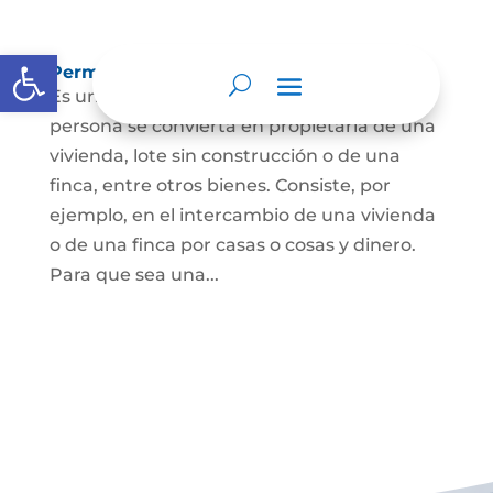
Abrir barra de herramientas
Permuta de Inmuebles
Es uno de los contratos para que una
persona se convierta en propietaria de una
vivienda, lote sin construcción o de una
finca, entre otros bienes. Consiste, por
ejemplo, en el intercambio de una vivienda
o de una finca por casas o cosas y dinero.
Para que sea una...