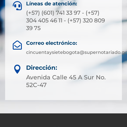
Líneas de atención:

(+57) (601) 741 33 97 - (+57)
304 405 46 11 - (+57) 320 809
39 75
Correo electrónico:

cincuentaysietebogota@supernotariado.go
Dirección:

Avenida Calle 45 A Sur No.
52C-47