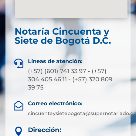
Notaría Cincuenta y
Siete de Bogotá D.C.
Líneas de atención:

(+57) (601) 741 33 97 - (+57)
304 405 46 11 - (+57) 320 809
39 75
Correo electrónico:

cincuentaysietebogota@supernotariado.go
Dirección:
