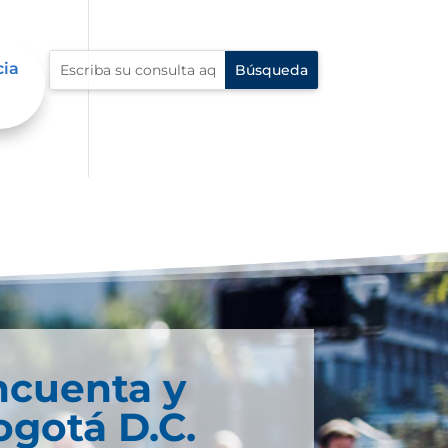
cia
ncuenta y
ogotá D.C.