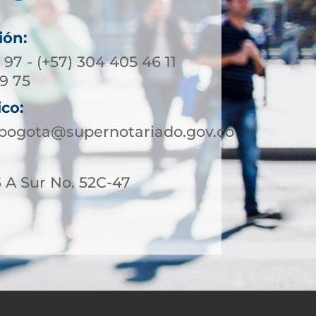
ión:
3 97 - (+57) 304 405 46 11
39 75
ico:
ebogota@supernotariado.gov.co
 A Sur No. 52C-47