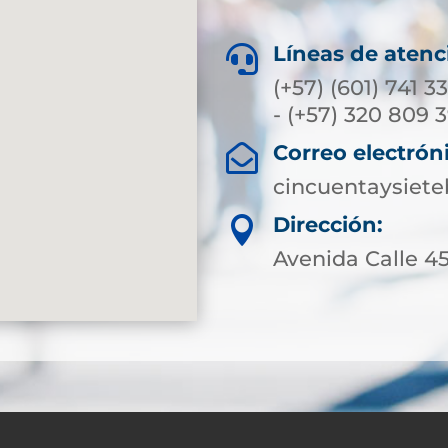
Líneas de atenc

(+57) (601) 741 3
- (+57) 320 809 
Correo electrón

cincuentaysiet
Dirección:

Avenida Calle 45